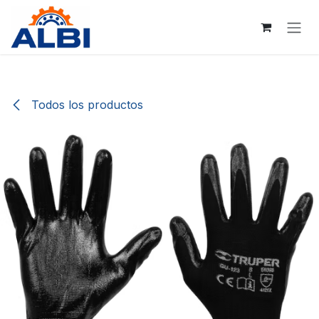
Ir al contenido
Todos los productos