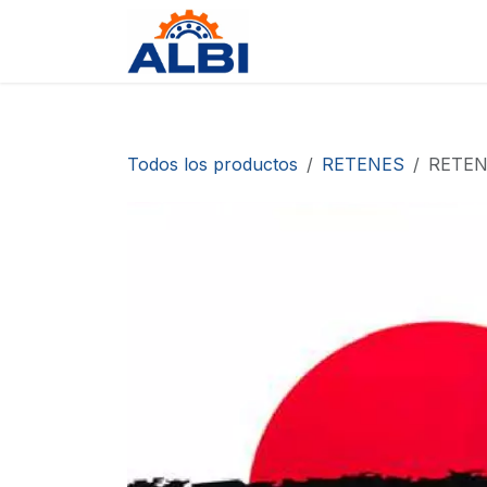
Ir al contenido
Tienda
Contáctanos
D
Todos los productos
RETENES
RETEN