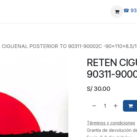
☎ 93
elivery
Ubicanos
 CIGUENAL POSTERIOR TO 90311-90002C -90x110x8.5/1
RETEN CIG
90311-9000
S/
30.00
Términos y condiciones
Grantía de devolución d