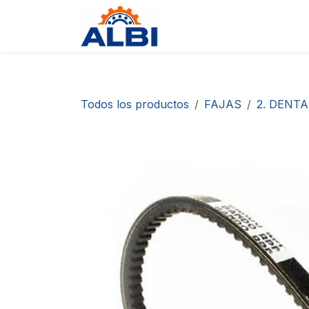
Ir al contenido
Tienda
Contáctanos
D
Todos los productos
FAJAS
2. DENT