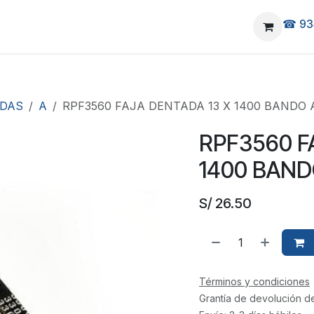
☎ 93
elivery
Ubicanos
ADAS
A
RPF3560 FAJA DENTADA 13 X 1400 BANDO 
RPF3560 F
1400 BAND
S/
26.50
Términos y condiciones
Grantía de devolución d