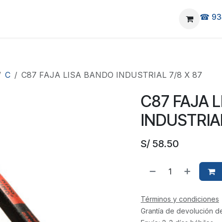
☎ 93
elivery
Ubicanos
C
C87 FAJA LISA BANDO INDUSTRIAL 7/8 X 87
C87 FAJA 
INDUSTRIAL
S/
58.50
Términos y condiciones
Grantía de devolución d