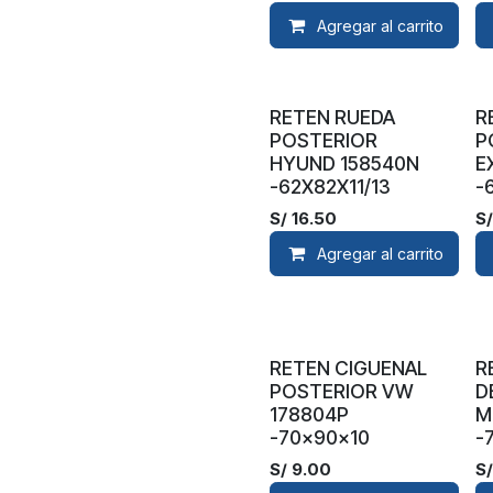
Agregar al carrito
RETEN RUEDA
R
POSTERIOR
P
HYUND 158540N
E
-62X82X11/13
-
S/
16.50
S
Agregar al carrito
RETEN CIGUENAL
R
POSTERIOR VW
D
178804P
M
-70x90x10
-
S/
9.00
S