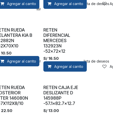
Agregar al carrito
Agregar al carrito
Agregar a la lista de deseos
A
Agregar a la lista de deseos
ETEN RUEDA
RETEN
ELANTERA KIA B
DIFERENCIAL
32882N
MERCEDES
52X70X10
132923N
-52x72x12
/
10.50
S/
16.50
Agregar al carrito
Agregar a la lista de deseos
Agregar a la lista de deseos
Agregar al carrito
A
ETEN RUEDA
RETEN CAJA EJE
OSTERIOR
DESLIZANTE D
NTER 146080N
145988P
57X112X8/10
-57.1x82.7x12.7
/
22.50
S/
13.00