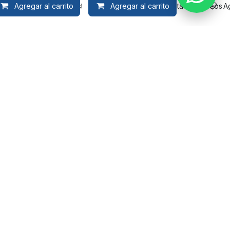
Agregar al carrito
Agregar a la lista de deseos
Agregar al carrito
Agregar a la lista de deseos
A
1
2
3