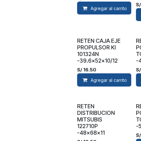
S
Agregar al carrito
RETEN CAJA EJE
R
PROPULSOR KI
P
101324N
T
-39.6x52x10/12
-
S/
16.50
S
Agregar al carrito
RETEN
R
DISTRIBUCION
P
MITSUBIS
T
122710P
-
-48x68x11
S