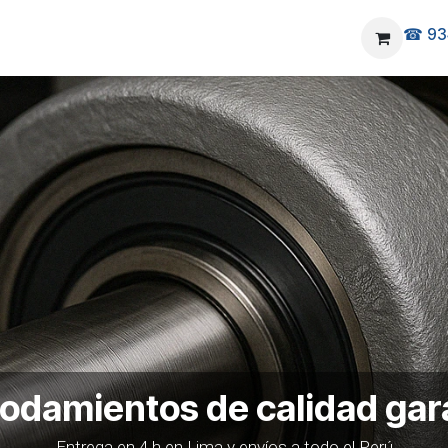
☎ 93
elivery
Ubicanos
 rodamientos de calidad gar
Entrega en 4 h en Lima y envíos a todo el Perú