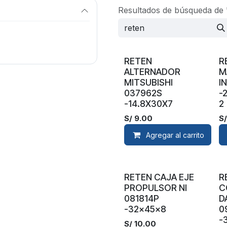
Resultados de búsqueda de
RETEN
R
ALTERNADOR
M
MITSUBISHI
I
037962S
-
-14.8X30X7
2
S/
9.00
S
Agregar al carrito
RETEN CAJA EJE
R
PROPULSOR NI
C
081814P
D
-32x45x8
0
-
S/
10.00