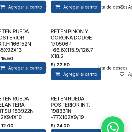
Agregar al carrito
Agregar a la lista de deseos
Agregar al carrito
Agregar a la lista de deseos
A
ETEN RUEDA
RETEN PINON Y
OSTERIOR
CORONA DODGE
XT.H 166152N
170506P
65X92X13
-66.6X115.9/126.7
X18.2
/
15.50
S/
22.50
Agregar al carrito
Agregar a la lista de deseos
Agregar a la lista de deseos
Agregar al carrito
A
ETEN RUEDA
RETEN RUEDA
ELANTERA
POSTERIOR INT.
ITSU 183922N
198331N
72X94X10
-77X102X9/19
/
12.00
S/
24.00