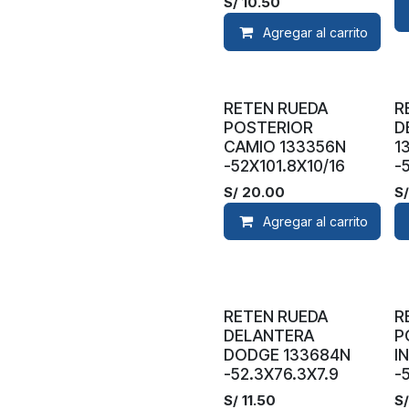
S/
10.50
Agregar al carrito
RETEN RUEDA
R
POSTERIOR
D
CAMIO 133356N
1
-52X101.8X10/16
-
S/
20.00
S
Agregar al carrito
RETEN RUEDA
R
DELANTERA
P
DODGE 133684N
I
-52.3X76.3X7.9
-
S/
11.50
S