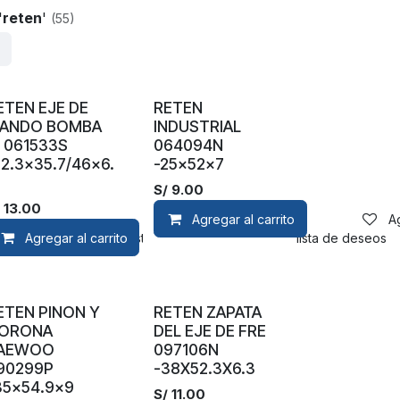
'
reten
'
(55)
ETEN EJE DE
RETEN
ANDO BOMBA
INDUSTRIAL
N 061533S
064094N
22.3x35.7/46x6.
-25x52x7
S/
9.00
/
13.00
Agregar al carrito
A
Agregar al carrito
Agregar a la lista de deseos
Agregar a la lista de deseos
ETEN PINON Y
RETEN ZAPATA
ORONA
DEL EJE DE FRE
AEWOO
097106N
90299P
-38X52.3X6.3
35x54.9x9
S/
11.00