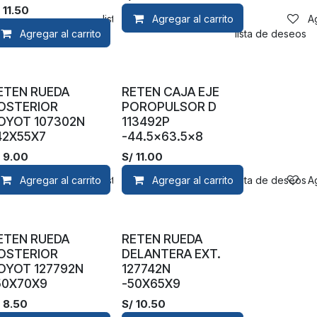
/
11.50
Agregar a la lista de deseos
Agregar al carrito
A
Agregar al carrito
Agregar a la lista de deseos
ETEN RUEDA
RETEN CAJA EJE
OSTERIOR
POROPULSOR D
OYOT 107302N
113492P
42X55X7
-44.5x63.5x8
/
9.00
S/
11.00
Agregar al carrito
Agregar a la lista de deseos
Agregar al carrito
Agregar a la lista de deseos
A
ETEN RUEDA
RETEN RUEDA
OSTERIOR
DELANTERA EXT.
OYOT 127792N
127742N
50X70X9
-50X65X9
/
8.50
S/
10.50